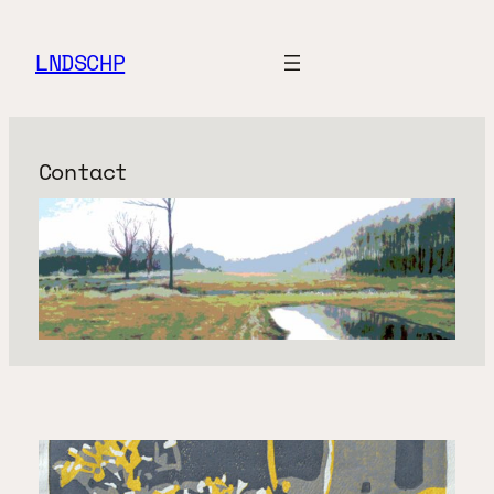
Ga
naar
LNDSCHP
de
inhoud
Contact