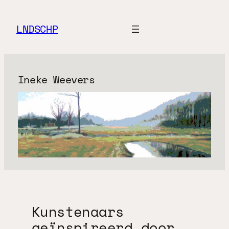
Ga
naar
LNDSCHP
de
inhoud
Ineke Weevers
Kunstenaars
geïnspireerd door