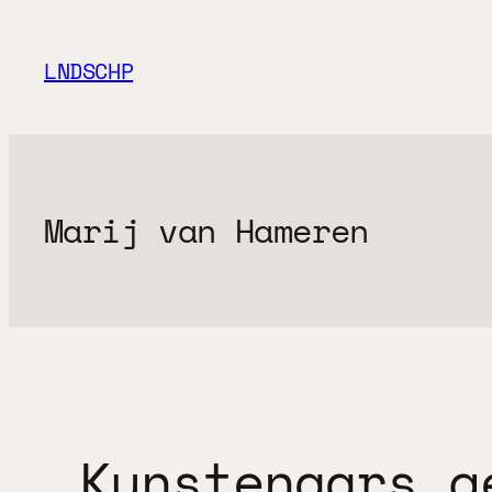
Ga
naar
LNDSCHP
de
inhoud
Marij van Hameren
Kunstenaars g