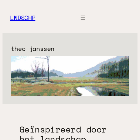
Ga
naar
LNDSCHP
de
inhoud
theo janssen
Geïnspireerd door
het landschap